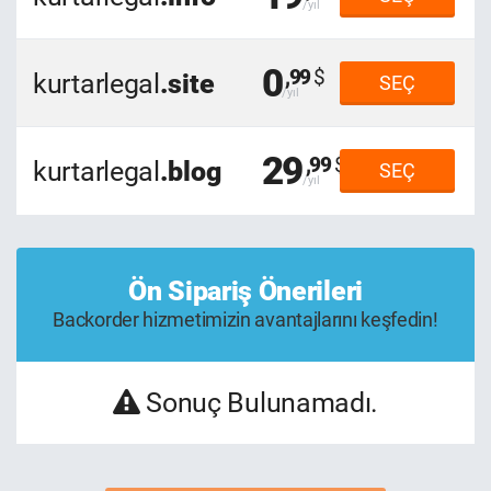
0
,99
kurtarlegal
.site
SEÇ
29
,99
kurtarlegal
.blog
SEÇ
Ön Sipariş Önerileri
Backorder hizmetimizin avantajlarını keşfedin!
Sonuç Bulunamadı.