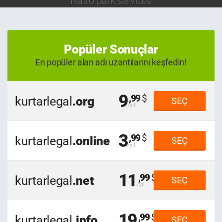
Natro park services
Popüler Sonuçlar
En popüler alan adı uzantılarını keşfedin!
9
,99
kurtarlegal
.org
SEÇ
3
,99
kurtarlegal
.online
SEÇ
11
,99
kurtarlegal
.net
SEÇ
19
,99
kurtarlegal
.info
SEÇ